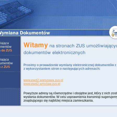
iająca
umentów
h
do ZUS
iająca
kumentów
Prosimy o prowadzenie wymiany elektronicznej dokumentów z
h
z ZUS
z wykorzystaniem stron o następujących adresach:
www.ewd2.warszawa.zus.pl
www.ewd2.wroclaw.zus.pl
Powyższe adresy są równorzędne i obojętne jest, który z nich zos
wysłania dokumentów. W celu usprawnienia transmisji sugerujem
znajdującego się najbliżej miejsca zamieszkania.