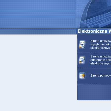
Strona umożliw
wysyłanie dok
elektronicznyc
Strona umożliw
odbieranie do
elektronicznyc
Strona pomocy